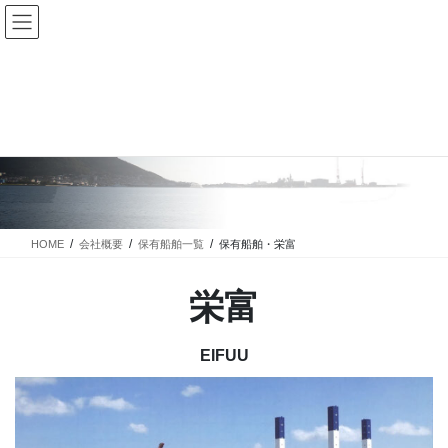
コ
ナ
ン
ビ
テ
ゲ
ン
ー
ツ
シ
へ
ョ
保有船舶・栄富
ス
ン
キ
に
ッ
移
プ
動
HOME
会社概要
保有船舶一覧
保有船舶・栄富
栄富
EIFUU