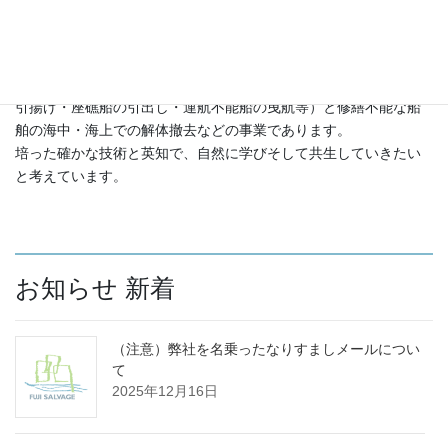
サルベージ[salvage]とは、英訳の通り船舶の海難救助（沈没船の
引揚げ・座礁船の引出し・運航不能船の曳航等）と修繕不能な船
舶の海中・海上での解体撤去などの事業であります。
培った確かな技術と英知で、自然に学びそして共生していきたい
と考えています。
お知らせ 新着
（注意）弊社を名乗ったなりすましメールについ
て
2025年12月16日